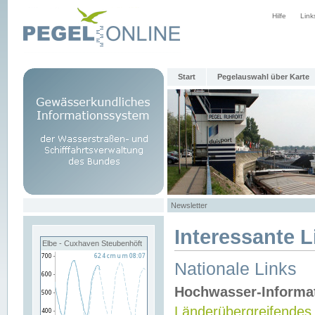
Hilfe
Link
Start
Pegelauswahl über Karte
Newsletter
Interessante L
Elbe - Cuxhaven Steubenhöft
Nationale Links
Hochwasser-Informa
Länderübergreifendes