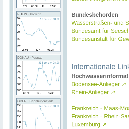
Bundesbehörden
RHEIN - Koblenz
Wasserstraßen- und Sc
Bundesamt für Seesch
Bundesanstalt für G
DONAU - Passau
Internationale Lin
Hochwasserinformat
Bodensee-Anlieger
↗
Rhein-Anlieger
↗
ODER - Eisenhüttenstadt
Frankreich - Maas-Mo
Frankreich - Rhein-Sa
Luxemburg
↗