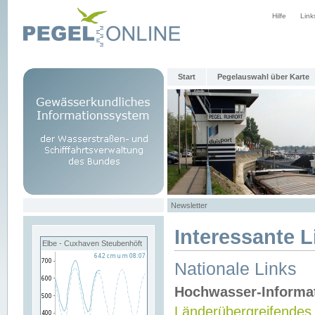
Hilfe
Link
Start
Pegelauswahl über Karte
Newsletter
Interessante L
Elbe - Cuxhaven Steubenhöft
Nationale Links
Hochwasser-Informa
Länderübergreifendes