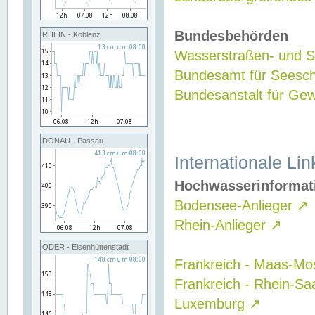
Bundesbehörden
RHEIN - Koblenz
Wasserstraßen- und Sc
Bundesamt für Seesch
Bundesanstalt für G
DONAU - Passau
Internationale Lin
Hochwasserinformat
Bodensee-Anlieger
↗
Rhein-Anlieger
↗
ODER - Eisenhüttenstadt
Frankreich - Maas-Mo
Frankreich - Rhein-Sa
Luxemburg
↗