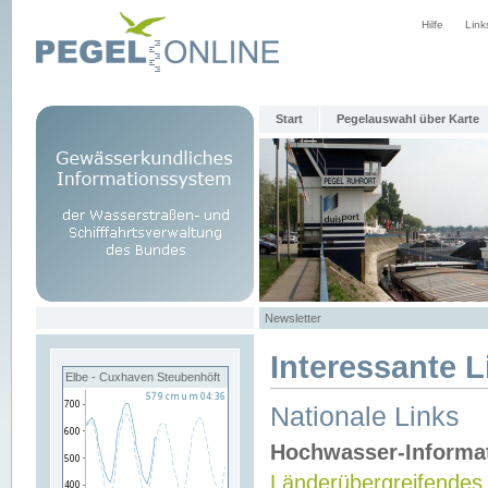
Hilfe
Link
Start
Pegelauswahl über Karte
Newsletter
Interessante L
Elbe - Cuxhaven Steubenhöft
Nationale Links
Hochwasser-Informa
Länderübergreifendes