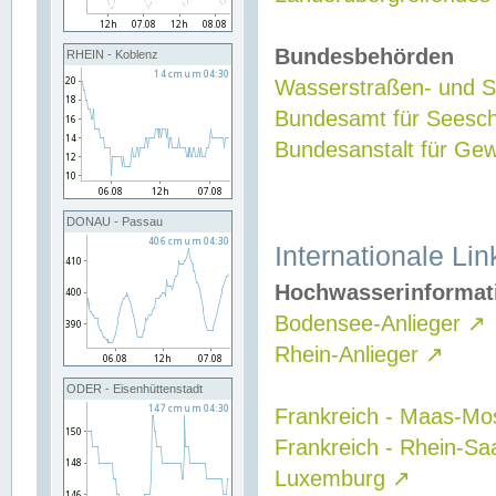
Bundesbehörden
RHEIN - Koblenz
Wasserstraßen- und Sc
Bundesamt für Seesch
Bundesanstalt für G
DONAU - Passau
Internationale Lin
Hochwasserinformat
Bodensee-Anlieger
↗
Rhein-Anlieger
↗
ODER - Eisenhüttenstadt
Frankreich - Maas-Mo
Frankreich - Rhein-Sa
Luxemburg
↗