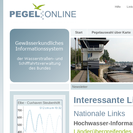
Hilfe
Link
Start
Pegelauswahl über Karte
Newsletter
Interessante L
Elbe - Cuxhaven Steubenhöft
Nationale Links
Hochwasser-Informa
Länderübergreifendes