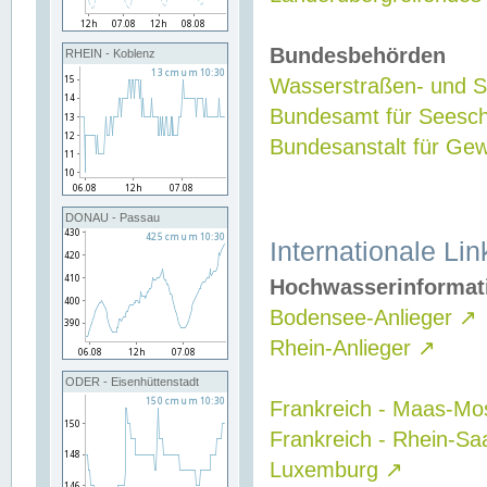
Bundesbehörden
RHEIN - Koblenz
Wasserstraßen- und Sc
Bundesamt für Seesch
Bundesanstalt für G
DONAU - Passau
Internationale Lin
Hochwasserinformat
Bodensee-Anlieger
↗
Rhein-Anlieger
↗
ODER - Eisenhüttenstadt
Frankreich - Maas-Mo
Frankreich - Rhein-Sa
Luxemburg
↗