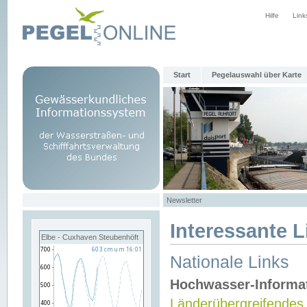
Hilfe
Link
Start
Pegelauswahl über Karte
Newsletter
Interessante L
Elbe - Cuxhaven Steubenhöft
Nationale Links
Hochwasser-Informa
Länderübergreifendes