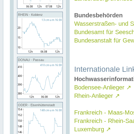
Bundesbehörden
RHEIN - Koblenz
Wasserstraßen- und Sc
Bundesamt für Seesch
Bundesanstalt für G
DONAU - Passau
Internationale Lin
Hochwasserinformat
Bodensee-Anlieger
↗
Rhein-Anlieger
↗
ODER - Eisenhüttenstadt
Frankreich - Maas-Mo
Frankreich - Rhein-Sa
Luxemburg
↗