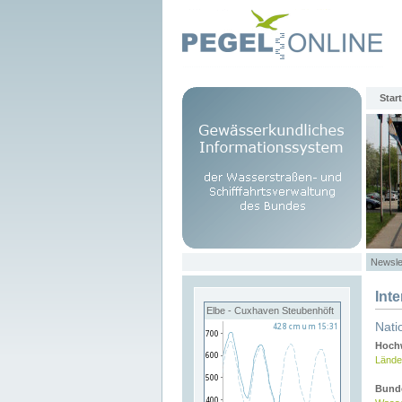
Start
Newsle
Int
Elbe - Cuxhaven Steubenhöft
Nati
Hochw
Lände
Bund