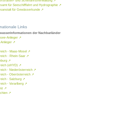
rstraßen- und Schifffahrtsverwaltung
↗
samt für Seeschifffahrt und Hydrographie
↗
sanstalt für Gewässerkunde
↗
rnationale Links
asserinformationen der Nachbarländer
see-Anlieger
↗
-Anlieger
↗
reich - Maas-Mosel
↗
reich - Rhein-Saar
↗
mburg
↗
reich (eHYD)
↗
reich - Niederösterreich
↗
reich - Oberösterreich
↗
reich - Salzburg
↗
eich - Vorarlberg
↗
eiz
↗
chien
↗