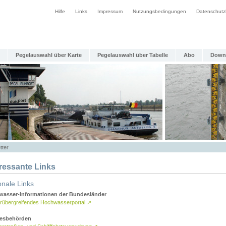
Hilfe
Links
Impressum
Nutzungsbedingungen
Datenschutz
Pegelauswahl über Karte
Pegelauswahl über Tabelle
Abo
Down
tter
eressante Links
onale Links
asser-Informationen der Bundesländer
rübergreifendes Hochwasserportal
↗
esbehörden