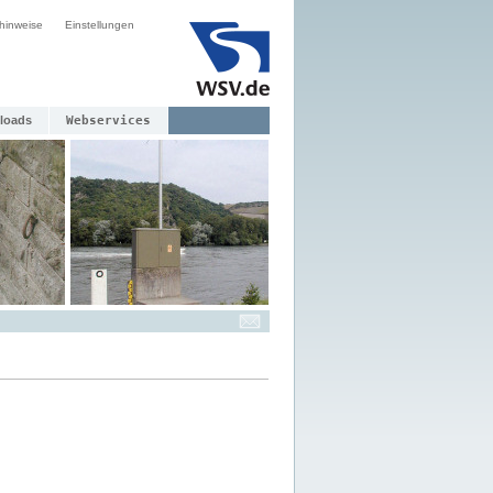
hinweise
Einstellungen
loads
Webservices