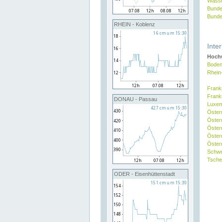
Wasse
Bunde
Bunde
RHEIN - Koblenz
Inte
Hochw
Boden
Rhein
Frank
Frank
DONAU - Passau
Luxe
Öster
Öster
Öster
Öster
Österr
Schw
Tsche
ODER - Eisenhüttenstadt