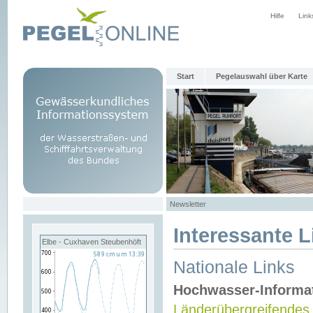
Hilfe
Link
Start
Pegelauswahl über Karte
Newsletter
Interessante L
Elbe - Cuxhaven Steubenhöft
Nationale Links
Hochwasser-Informa
Länderübergreifendes