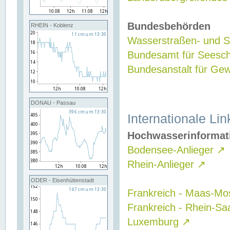
Bundesbehörden
RHEIN - Koblenz
Wasserstraßen- und Sc
Bundesamt für Seesch
Bundesanstalt für G
DONAU - Passau
Internationale Lin
Hochwasserinformat
Bodensee-Anlieger
↗
Rhein-Anlieger
↗
ODER - Eisenhüttenstadt
Frankreich - Maas-Mo
Frankreich - Rhein-Sa
Luxemburg
↗