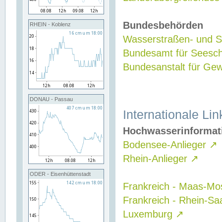
Bundesbehörden
RHEIN - Koblenz
Wasserstraßen- und Sc
Bundesamt für Seesch
Bundesanstalt für G
DONAU - Passau
Internationale Lin
Hochwasserinformat
Bodensee-Anlieger
↗
Rhein-Anlieger
↗
ODER - Eisenhüttenstadt
Frankreich - Maas-Mo
Frankreich - Rhein-Sa
Luxemburg
↗