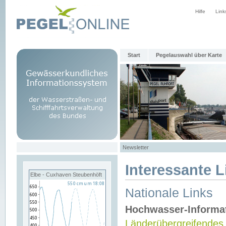
Hilfe
Link
Start
Pegelauswahl über Karte
Newsletter
Interessante L
Elbe - Cuxhaven Steubenhöft
Nationale Links
Hochwasser-Informa
Länderübergreifendes