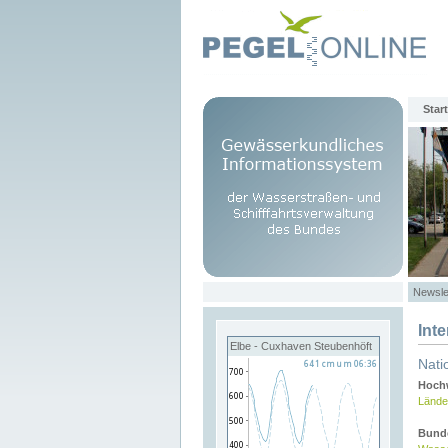
Start
Newsle
Int
Elbe - Cuxhaven Steubenhöft
Nati
Hochw
Lände
Bund