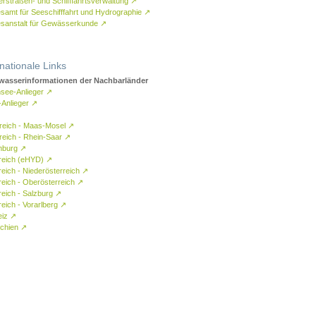
rstraßen- und Schifffahrtsverwaltung
↗
samt für Seeschifffahrt und Hydrographie
↗
sanstalt für Gewässerkunde
↗
rnationale Links
asserinformationen der Nachbarländer
see-Anlieger
↗
-Anlieger
↗
reich - Maas-Mosel
↗
reich - Rhein-Saar
↗
mburg
↗
reich (eHYD)
↗
reich - Niederösterreich
↗
reich - Oberösterreich
↗
reich - Salzburg
↗
eich - Vorarlberg
↗
eiz
↗
chien
↗