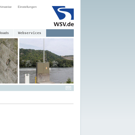
hinweise
Einstellungen
loads
Webservices