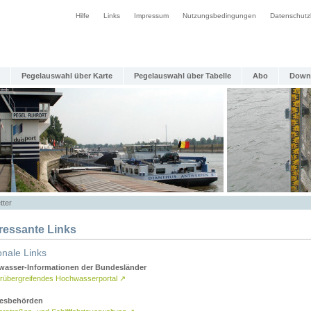
Hilfe
Links
Impressum
Nutzungsbedingungen
Datenschutz
Pegelauswahl über Karte
Pegelauswahl über Tabelle
Abo
Down
tter
eressante Links
onale Links
asser-Informationen der Bundesländer
rübergreifendes Hochwasserportal
↗
esbehörden