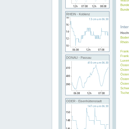
Wasse
Bunde
Bunde
RHEIN - Koblenz
Inte
Hochw
Boden
Rhein
Frank
Frank
DONAU - Passau
Luxe
Öster
Öster
Öster
Öster
Österr
Schw
Tsche
ODER - Eisenhüttenstadt