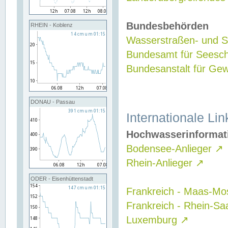
Bundesbehörden
RHEIN - Koblenz
Wasserstraßen- und Sc
Bundesamt für Seesch
Bundesanstalt für G
DONAU - Passau
Internationale Lin
Hochwasserinformat
Bodensee-Anlieger
↗
Rhein-Anlieger
↗
ODER - Eisenhüttenstadt
Frankreich - Maas-Mo
Frankreich - Rhein-Sa
Luxemburg
↗