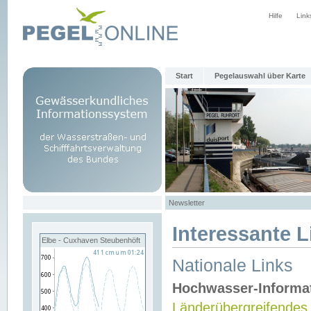
Hilfe
Link
Start
Pegelauswahl über Karte
Newsletter
Interessante L
Elbe - Cuxhaven Steubenhöft
Nationale Links
Hochwasser-Informa
Länderübergreifendes