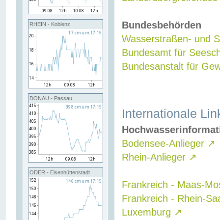
Bundesbehörden
RHEIN - Koblenz
Wasserstraßen- und Sc
Bundesamt für Seesch
Bundesanstalt für G
DONAU - Passau
Internationale Lin
Hochwasserinformat
Bodensee-Anlieger
↗
Rhein-Anlieger
↗
ODER - Eisenhüttenstadt
Frankreich - Maas-Mo
Frankreich - Rhein-Sa
Luxemburg
↗