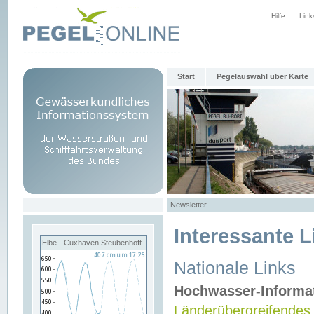
Hilfe
Link
Start
Pegelauswahl über Karte
Newsletter
Interessante L
Elbe - Cuxhaven Steubenhöft
Nationale Links
Hochwasser-Informa
Länderübergreifendes