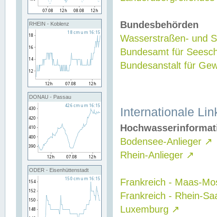
Bundesbehörden
RHEIN - Koblenz
Wasserstraßen- und Sc
Bundesamt für Seesch
Bundesanstalt für G
DONAU - Passau
Internationale Lin
Hochwasserinformat
Bodensee-Anlieger
↗
Rhein-Anlieger
↗
ODER - Eisenhüttenstadt
Frankreich - Maas-Mo
Frankreich - Rhein-Sa
Luxemburg
↗