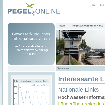
Hilfe
Link
Start
Pegelauswahl über Karte
Newsletter
Interessante L
Elbe - Cuxhaven Steubenhöft
Nationale Links
Hochwasser-Informa
Länderübergreifendes