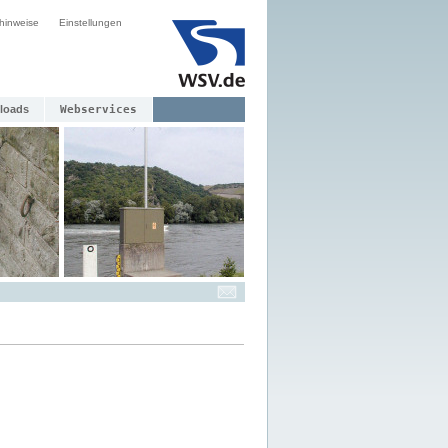
hinweise
Einstellungen
loads
Webservices