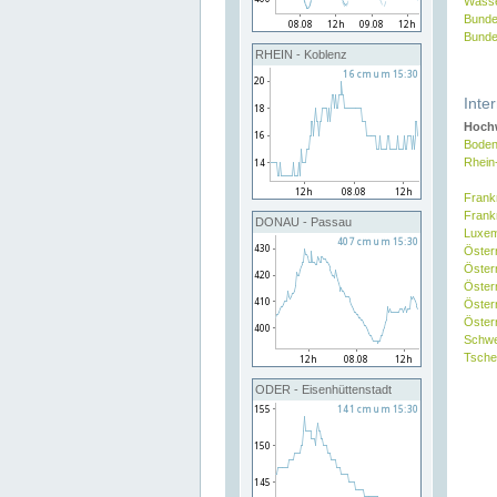
Wasse
Bunde
Bunde
RHEIN - Koblenz
Inte
Hochw
Boden
Rhein
Frank
Frank
DONAU - Passau
Luxe
Öster
Öster
Öster
Öster
Österr
Schw
Tsche
ODER - Eisenhüttenstadt