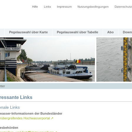
Hilfe
Links
Impressum
Nutzungsbedingungen
Datenschutz
Pegelauswahl über Karte
Pegelauswahl über Tabelle
Abo
Down
tter
eressante Links
onale Links
asser-Informationen der Bundesländer
rübergreifendes Hochwasserportal
↗
esbehörden