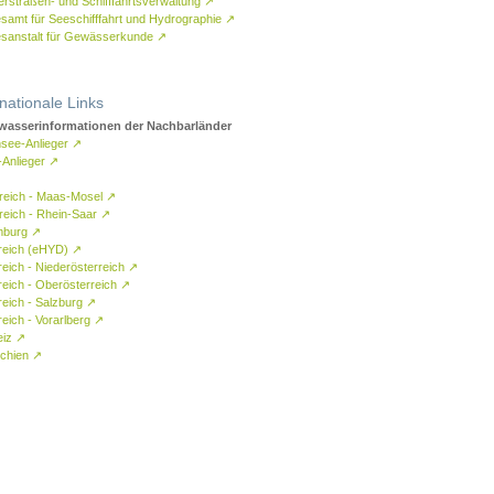
rstraßen- und Schifffahrtsverwaltung
↗
samt für Seeschifffahrt und Hydrographie
↗
sanstalt für Gewässerkunde
↗
rnationale Links
asserinformationen der Nachbarländer
see-Anlieger
↗
-Anlieger
↗
reich - Maas-Mosel
↗
reich - Rhein-Saar
↗
mburg
↗
reich (eHYD)
↗
reich - Niederösterreich
↗
reich - Oberösterreich
↗
reich - Salzburg
↗
eich - Vorarlberg
↗
eiz
↗
chien
↗