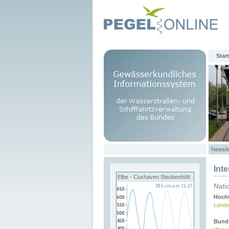
Start
Newsle
Int
Elbe - Cuxhaven Steubenhöft
Nati
Hochw
Lände
Bund