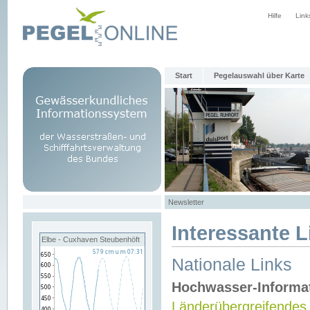
Hilfe
Link
Start
Pegelauswahl über Karte
Newsletter
Interessante L
Elbe - Cuxhaven Steubenhöft
Nationale Links
Hochwasser-Informa
Länderübergreifendes