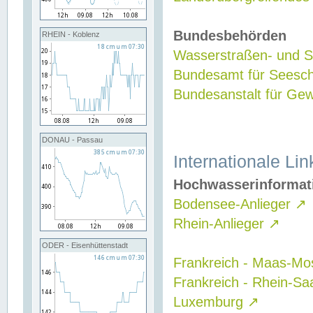
Bundesbehörden
RHEIN - Koblenz
Wasserstraßen- und Sc
Bundesamt für Seesch
Bundesanstalt für G
DONAU - Passau
Internationale Lin
Hochwasserinformat
Bodensee-Anlieger
↗
Rhein-Anlieger
↗
ODER - Eisenhüttenstadt
Frankreich - Maas-Mo
Frankreich - Rhein-Sa
Luxemburg
↗