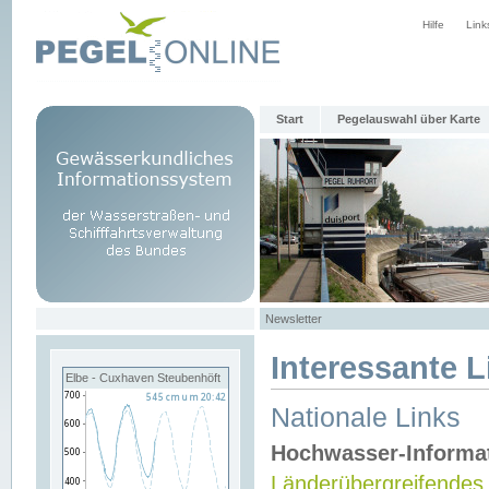
Hilfe
Link
Start
Pegelauswahl über Karte
Newsletter
Interessante L
Elbe - Cuxhaven Steubenhöft
Nationale Links
Hochwasser-Informa
Länderübergreifendes