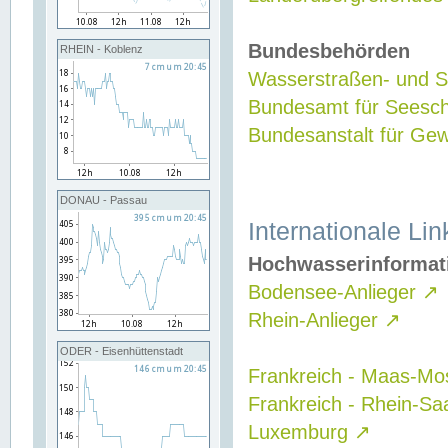
Bundesbehörden
RHEIN - Koblenz
Wasserstraßen- und Sc
Bundesamt für Seesch
Bundesanstalt für G
DONAU - Passau
Internationale Lin
Hochwasserinformat
Bodensee-Anlieger
↗
Rhein-Anlieger
↗
ODER - Eisenhüttenstadt
Frankreich - Maas-Mo
Frankreich - Rhein-Sa
Luxemburg
↗