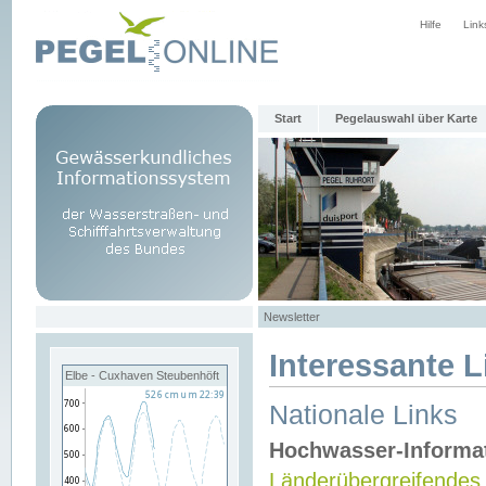
Hilfe
Link
Start
Pegelauswahl über Karte
Newsletter
Interessante L
Elbe - Cuxhaven Steubenhöft
Nationale Links
Hochwasser-Informa
Länderübergreifendes