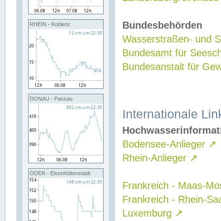
Bundesbehörden
RHEIN - Koblenz
Wasserstraßen- und Sc
Bundesamt für Seesch
Bundesanstalt für G
DONAU - Passau
Internationale Lin
Hochwasserinformat
Bodensee-Anlieger
↗
Rhein-Anlieger
↗
ODER - Eisenhüttenstadt
Frankreich - Maas-Mo
Frankreich - Rhein-Sa
Luxemburg
↗