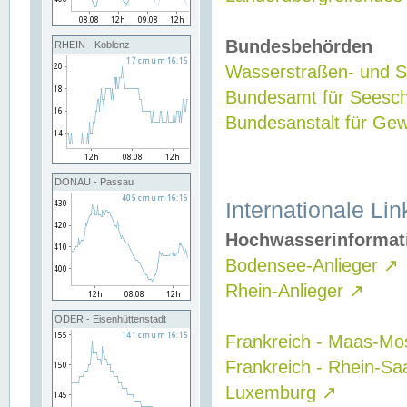
Bundesbehörden
RHEIN - Koblenz
Wasserstraßen- und Sc
Bundesamt für Seesch
Bundesanstalt für G
DONAU - Passau
Internationale Lin
Hochwasserinformat
Bodensee-Anlieger
↗
Rhein-Anlieger
↗
ODER - Eisenhüttenstadt
Frankreich - Maas-Mo
Frankreich - Rhein-Sa
Luxemburg
↗