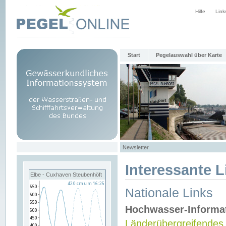
Hilfe
Link
Start
Pegelauswahl über Karte
Newsletter
Interessante L
Elbe - Cuxhaven Steubenhöft
Nationale Links
Hochwasser-Informa
Länderübergreifendes