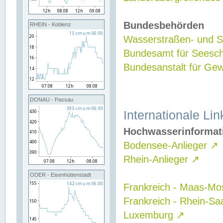
Bundesbehörden
RHEIN - Koblenz
Wasserstraßen- und Sc
Bundesamt für Seesch
Bundesanstalt für G
DONAU - Passau
Internationale Lin
Hochwasserinformat
Bodensee-Anlieger
↗
Rhein-Anlieger
↗
ODER - Eisenhüttenstadt
Frankreich - Maas-Mo
Frankreich - Rhein-Sa
Luxemburg
↗