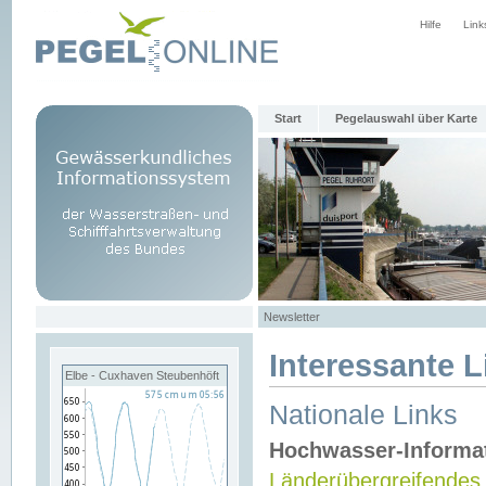
Hilfe
Link
Start
Pegelauswahl über Karte
Newsletter
Interessante L
Elbe - Cuxhaven Steubenhöft
Nationale Links
Hochwasser-Informa
Länderübergreifendes