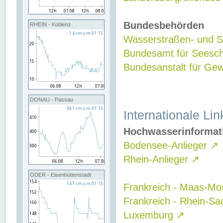
Bundesbehörden
RHEIN - Koblenz
Wasserstraßen- und Sc
Bundesamt für Seesch
Bundesanstalt für G
DONAU - Passau
Internationale Lin
Hochwasserinformat
Bodensee-Anlieger
↗
Rhein-Anlieger
↗
ODER - Eisenhüttenstadt
Frankreich - Maas-Mo
Frankreich - Rhein-Sa
Luxemburg
↗