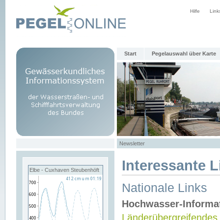
Hilfe
Link
Start
Pegelauswahl über Karte
Newsletter
Interessante L
Elbe - Cuxhaven Steubenhöft
Nationale Links
Hochwasser-Informa
Länderübergreifendes