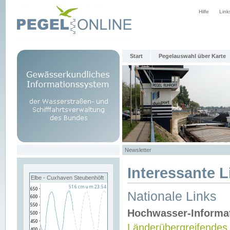
Hilfe
Link
Start
Pegelauswahl über Karte
Newsletter
Interessante L
Elbe - Cuxhaven Steubenhöft
Nationale Links
Hochwasser-Informa
Länderübergreifendes