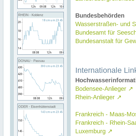
Bundesbehörden
RHEIN - Koblenz
Wasserstraßen- und Sc
Bundesamt für Seesch
Bundesanstalt für G
DONAU - Passau
Internationale Lin
Hochwasserinformat
Bodensee-Anlieger
↗
Rhein-Anlieger
↗
ODER - Eisenhüttenstadt
Frankreich - Maas-Mo
Frankreich - Rhein-Sa
Luxemburg
↗