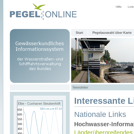
Hilfe
Link
Start
Pegelauswahl über Karte
Newsletter
Interessante L
Elbe - Cuxhaven Steubenhöft
Nationale Links
Hochwasser-Informa
Länderübergreifendes