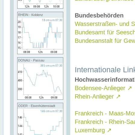
Bundesbehörden
RHEIN - Koblenz
Wasserstraßen- und Sc
Bundesamt für Seesch
Bundesanstalt für G
DONAU - Passau
Internationale Lin
Hochwasserinformat
Bodensee-Anlieger
↗
Rhein-Anlieger
↗
ODER - Eisenhüttenstadt
Frankreich - Maas-Mo
Frankreich - Rhein-Sa
Luxemburg
↗