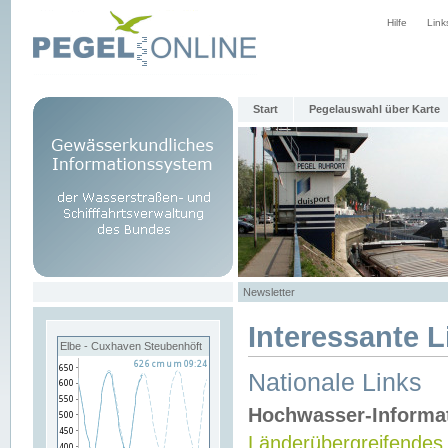
Hilfe
Link
Start
Pegelauswahl über Karte
Newsletter
Interessante L
Elbe - Cuxhaven Steubenhöft
Nationale Links
Hochwasser-Informa
Länderübergreifendes