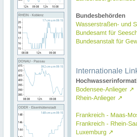
Bundesbehörden
RHEIN - Koblenz
Wasserstraßen- und Sc
Bundesamt für Seesch
Bundesanstalt für G
DONAU - Passau
Internationale Lin
Hochwasserinformat
Bodensee-Anlieger
↗
Rhein-Anlieger
↗
ODER - Eisenhüttenstadt
Frankreich - Maas-Mo
Frankreich - Rhein-Sa
Luxemburg
↗