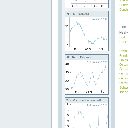
Wasse
Bunde
Bunde
RHEIN - Koblenz
Inte
Hochw
Boden
Rhein
Frank
Frank
DONAU - Passau
Luxe
Öster
Öster
Öster
Öster
Österr
Schw
Tsche
ODER - Eisenhüttenstadt