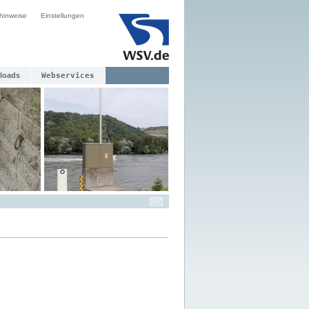
hinweise
Einstellungen
loads
Webservices