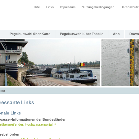
Hilfe
Links
Impressum
Nutzungsbedingungen
Datenschutz
Pegelauswahl über Karte
Pegelauswahl über Tabelle
Abo
Down
tter
eressante Links
onale Links
asser-Informationen der Bundesländer
rübergreifendes Hochwasserportal
↗
esbehörden