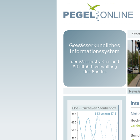
Start
Newsle
Int
Elbe - Cuxhaven Steubenhöft
Nati
Hochw
Lände
Bund