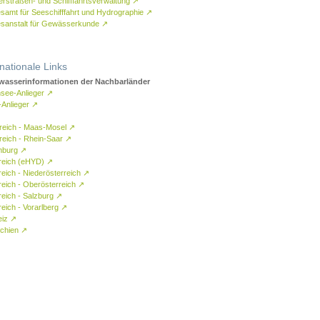
rstraßen- und Schifffahrtsverwaltung
↗
samt für Seeschifffahrt und Hydrographie
↗
sanstalt für Gewässerkunde
↗
rnationale Links
asserinformationen der Nachbarländer
see-Anlieger
↗
-Anlieger
↗
reich - Maas-Mosel
↗
reich - Rhein-Saar
↗
mburg
↗
reich (eHYD)
↗
reich - Niederösterreich
↗
reich - Oberösterreich
↗
reich - Salzburg
↗
eich - Vorarlberg
↗
eiz
↗
chien
↗