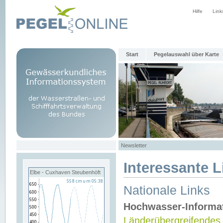
Hilfe
Link
Start
Pegelauswahl über Karte
Newsletter
Interessante L
Elbe - Cuxhaven Steubenhöft
Nationale Links
Hochwasser-Informa
Länderübergreifendes