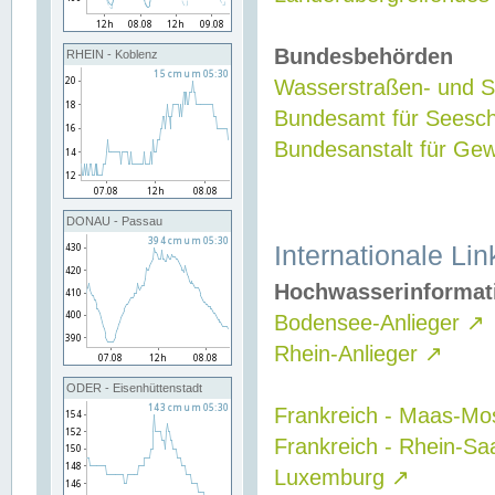
Bundesbehörden
RHEIN - Koblenz
Wasserstraßen- und Sc
Bundesamt für Seesch
Bundesanstalt für G
DONAU - Passau
Internationale Lin
Hochwasserinformat
Bodensee-Anlieger
↗
Rhein-Anlieger
↗
ODER - Eisenhüttenstadt
Frankreich - Maas-Mo
Frankreich - Rhein-Sa
Luxemburg
↗