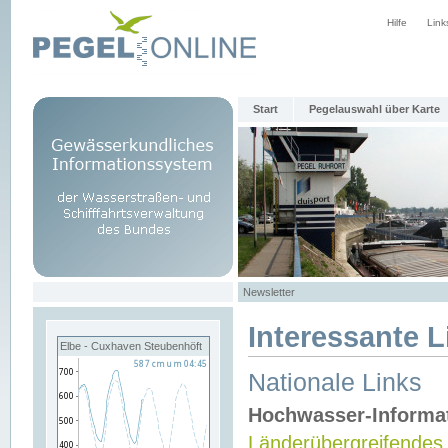
Hilfe
Link
Start
Pegelauswahl über Karte
Newsletter
Interessante L
Elbe - Cuxhaven Steubenhöft
Nationale Links
Hochwasser-Informa
Länderübergreifendes