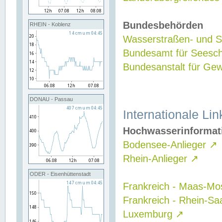
Bundesbehörden
RHEIN - Koblenz
Wasserstraßen- und Sc
Bundesamt für Seesch
Bundesanstalt für G
DONAU - Passau
Internationale Lin
Hochwasserinformat
Bodensee-Anlieger
↗
Rhein-Anlieger
↗
ODER - Eisenhüttenstadt
Frankreich - Maas-Mo
Frankreich - Rhein-Sa
Luxemburg
↗