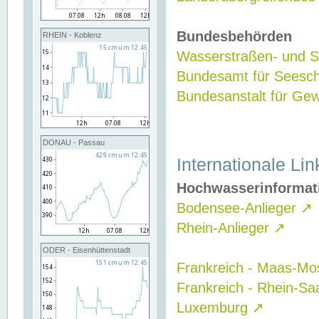
Bundesbehörden
RHEIN - Koblenz
Wasserstraßen- und Sc
Bundesamt für Seesch
Bundesanstalt für G
DONAU - Passau
Internationale Lin
Hochwasserinformat
Bodensee-Anlieger
↗
Rhein-Anlieger
↗
ODER - Eisenhüttenstadt
Frankreich - Maas-Mo
Frankreich - Rhein-Sa
Luxemburg
↗