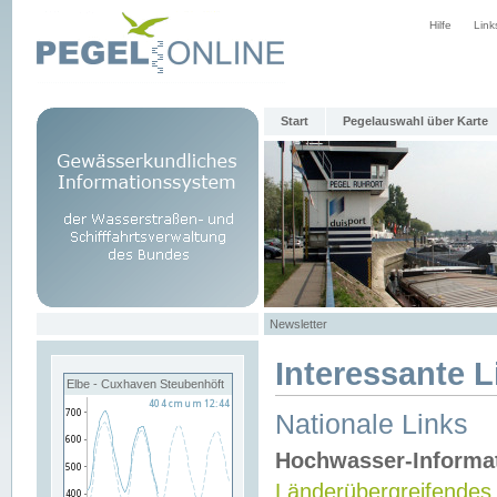
Hilfe
Link
Start
Pegelauswahl über Karte
Newsletter
Interessante L
Elbe - Cuxhaven Steubenhöft
Nationale Links
Hochwasser-Informa
Länderübergreifendes