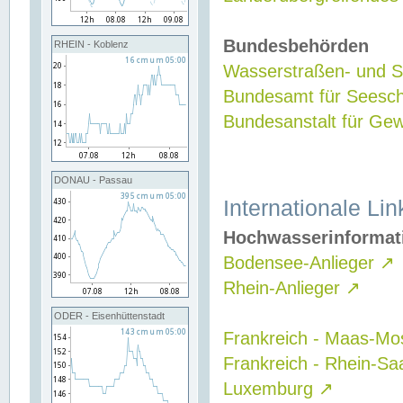
Bundesbehörden
RHEIN - Koblenz
Wasserstraßen- und Sc
Bundesamt für Seesch
Bundesanstalt für G
DONAU - Passau
Internationale Lin
Hochwasserinformat
Bodensee-Anlieger
↗
Rhein-Anlieger
↗
ODER - Eisenhüttenstadt
Frankreich - Maas-Mo
Frankreich - Rhein-Sa
Luxemburg
↗