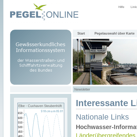
Hilfe
Link
Start
Pegelauswahl über Karte
Newsletter
Interessante L
Elbe - Cuxhaven Steubenhöft
Nationale Links
Hochwasser-Informa
Länderübergreifendes