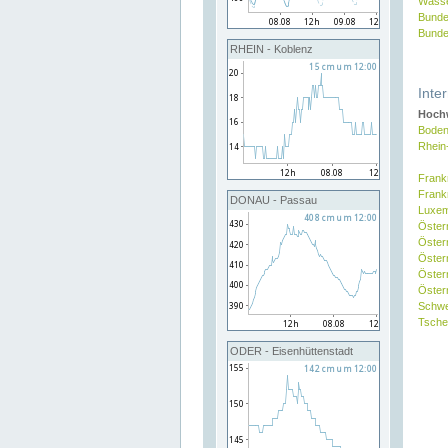
Wasse
Bunde
Bunde
RHEIN - Koblenz
Inte
Hochw
Boden
Rhein
Frank
Frank
DONAU - Passau
Luxe
Öster
Öster
Öster
Öster
Österr
Schw
Tsche
ODER - Eisenhüttenstadt