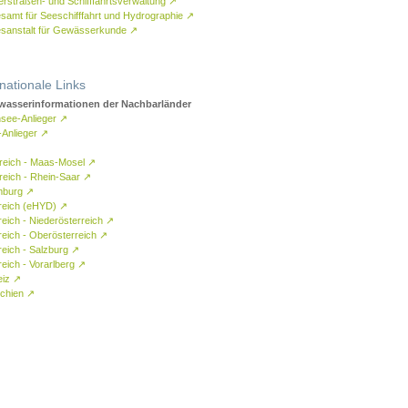
rstraßen- und Schifffahrtsverwaltung
↗
samt für Seeschifffahrt und Hydrographie
↗
sanstalt für Gewässerkunde
↗
rnationale Links
asserinformationen der Nachbarländer
see-Anlieger
↗
-Anlieger
↗
reich - Maas-Mosel
↗
reich - Rhein-Saar
↗
mburg
↗
reich (eHYD)
↗
reich - Niederösterreich
↗
reich - Oberösterreich
↗
reich - Salzburg
↗
eich - Vorarlberg
↗
eiz
↗
chien
↗