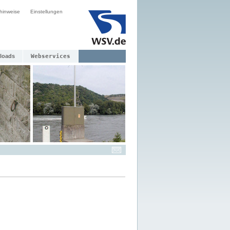
hinweise
Einstellungen
loads
Webservices