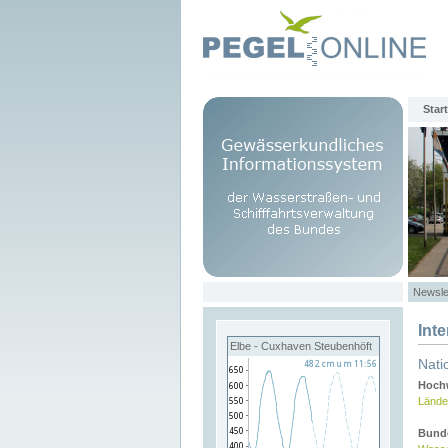
Start
Newsle
Int
Elbe - Cuxhaven Steubenhöft
Nati
Hochw
Lände
Bund