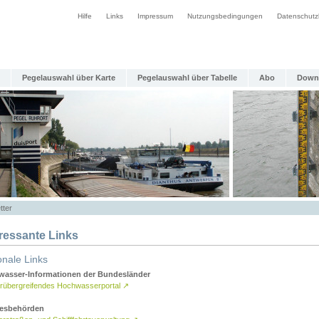
Hilfe
Links
Impressum
Nutzungsbedingungen
Datenschutz
Pegelauswahl über Karte
Pegelauswahl über Tabelle
Abo
Down
tter
eressante Links
onale Links
asser-Informationen der Bundesländer
rübergreifendes Hochwasserportal
↗
esbehörden