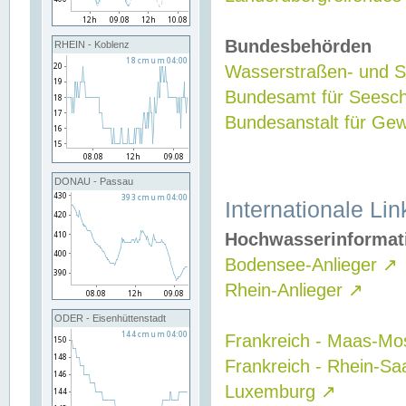
Bundesbehörden
RHEIN - Koblenz
Wasserstraßen- und Sc
Bundesamt für Seesch
Bundesanstalt für G
DONAU - Passau
Internationale Lin
Hochwasserinformat
Bodensee-Anlieger
↗
Rhein-Anlieger
↗
ODER - Eisenhüttenstadt
Frankreich - Maas-Mo
Frankreich - Rhein-Sa
Luxemburg
↗