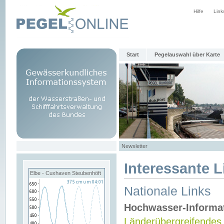
Hilfe
Link
Start
Pegelauswahl über Karte
Newsletter
Interessante L
Elbe - Cuxhaven Steubenhöft
Nationale Links
Hochwasser-Informa
Länderübergreifendes