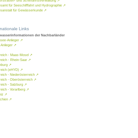
rstraßen- und Schifffahrtsverwaltung
↗
samt für Seeschifffahrt und Hydrographie
↗
sanstalt für Gewässerkunde
↗
rnationale Links
asserinformationen der Nachbarländer
see-Anlieger
↗
-Anlieger
↗
reich - Maas-Mosel
↗
reich - Rhein-Saar
↗
mburg
↗
reich (eHYD)
↗
reich - Niederösterreich
↗
reich - Oberösterreich
↗
reich - Salzburg
↗
eich - Vorarlberg
↗
eiz
↗
chien
↗