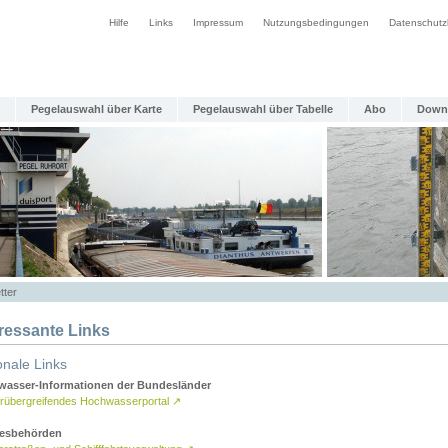
Hilfe
Links
Impressum
Nutzungsbedingungen
Datenschutz
Pegelauswahl über Karte
Pegelauswahl über Tabelle
Abo
Down
tter
eressante Links
onale Links
asser-Informationen der Bundesländer
rübergreifendes Hochwasserportal
↗
esbehörden