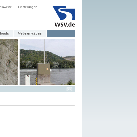
hinweise
Einstellungen
loads
Webservices