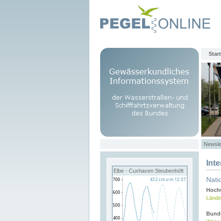
Start
Newsle
Int
Elbe - Cuxhaven Steubenhöft
Nati
Hochw
Lände
Bund