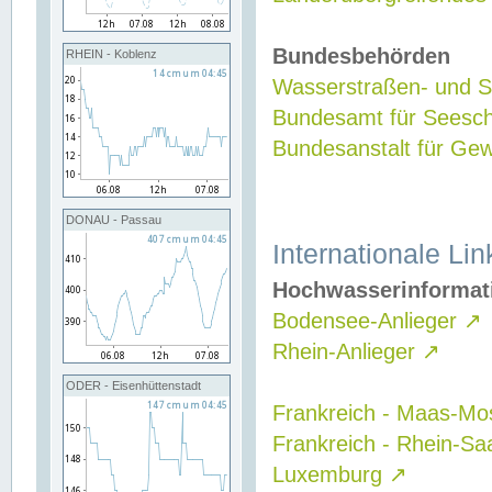
Bundesbehörden
RHEIN - Koblenz
Wasserstraßen- und Sc
Bundesamt für Seesch
Bundesanstalt für G
DONAU - Passau
Internationale Lin
Hochwasserinformat
Bodensee-Anlieger
↗
Rhein-Anlieger
↗
ODER - Eisenhüttenstadt
Frankreich - Maas-Mo
Frankreich - Rhein-Sa
Luxemburg
↗