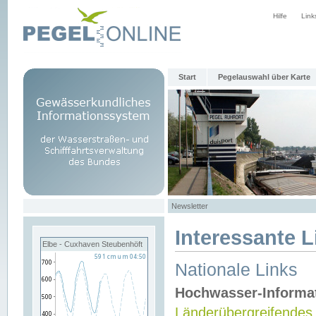
Hilfe
Link
Start
Pegelauswahl über Karte
Newsletter
Interessante L
Elbe - Cuxhaven Steubenhöft
Nationale Links
Hochwasser-Informa
Länderübergreifendes