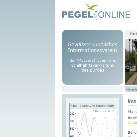
Start
Newsle
Int
Elbe - Cuxhaven Steubenhöft
Nati
Hochw
Lände
Bund