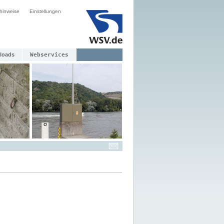
hinweise
Einstellungen
loads
Webservices