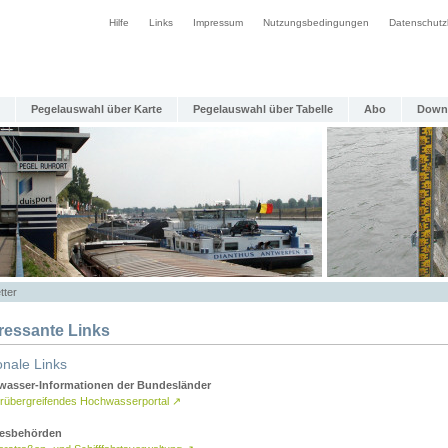
Hilfe
Links
Impressum
Nutzungsbedingungen
Datenschutz
Pegelauswahl über Karte
Pegelauswahl über Tabelle
Abo
Down
tter
eressante Links
onale Links
asser-Informationen der Bundesländer
rübergreifendes Hochwasserportal
↗
esbehörden