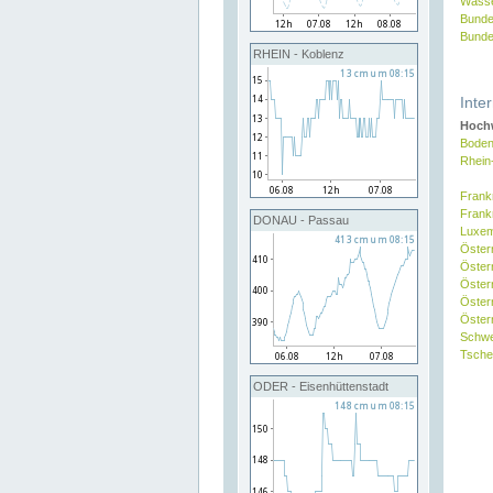
Wasse
Bunde
Bunde
RHEIN - Koblenz
Inte
Hochw
Boden
Rhein
Frank
Frank
DONAU - Passau
Luxe
Öster
Öster
Öster
Öster
Österr
Schw
Tsche
ODER - Eisenhüttenstadt