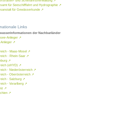
rstraßen- und Schifffahrtsverwaltung
↗
samt für Seeschifffahrt und Hydrographie
↗
sanstalt für Gewässerkunde
↗
rnationale Links
asserinformationen der Nachbarländer
see-Anlieger
↗
-Anlieger
↗
reich - Maas-Mosel
↗
reich - Rhein-Saar
↗
mburg
↗
reich (eHYD)
↗
reich - Niederösterreich
↗
reich - Oberösterreich
↗
reich - Salzburg
↗
eich - Vorarlberg
↗
eiz
↗
chien
↗