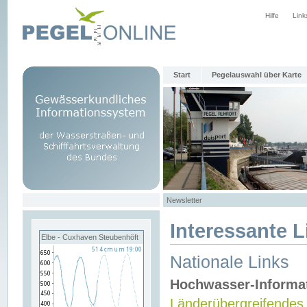
Hilfe
Link
Start
Pegelauswahl über Karte
Newsletter
Interessante L
Elbe - Cuxhaven Steubenhöft
Nationale Links
Hochwasser-Informa
Länderübergreifendes