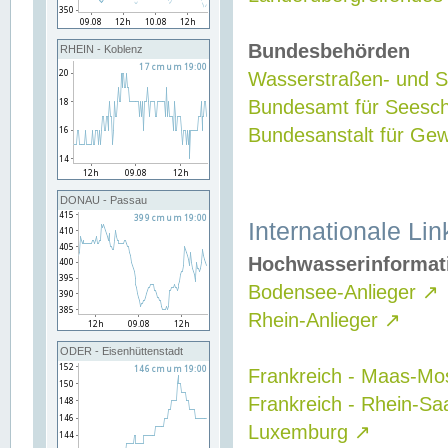
Bundesbehörden
RHEIN - Koblenz
Wasserstraßen- und Sc
Bundesamt für Seesch
Bundesanstalt für G
DONAU - Passau
Internationale Lin
Hochwasserinformat
Bodensee-Anlieger
↗
Rhein-Anlieger
↗
ODER - Eisenhüttenstadt
Frankreich - Maas-Mo
Frankreich - Rhein-Sa
Luxemburg
↗