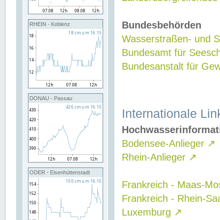
Bundesbehörden
RHEIN - Koblenz
Wasserstraßen- und Sc
Bundesamt für Seesch
Bundesanstalt für G
DONAU - Passau
Internationale Lin
Hochwasserinformat
Bodensee-Anlieger
↗
Rhein-Anlieger
↗
ODER - Eisenhüttenstadt
Frankreich - Maas-Mo
Frankreich - Rhein-Sa
Luxemburg
↗