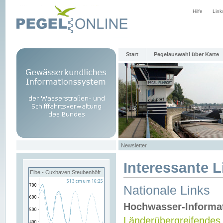
Hilfe
Link
Start
Pegelauswahl über Karte
Newsletter
Interessante L
Elbe - Cuxhaven Steubenhöft
Nationale Links
Hochwasser-Informa
Länderübergreifendes