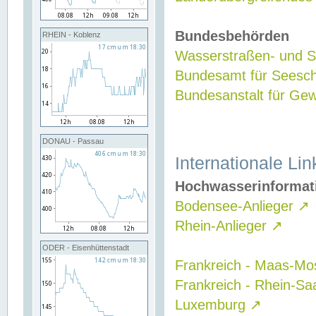
Bundesbehörden
RHEIN - Koblenz
Wasserstraßen- und Sc
Bundesamt für Seesch
Bundesanstalt für G
DONAU - Passau
Internationale Lin
Hochwasserinformat
Bodensee-Anlieger
↗
Rhein-Anlieger
↗
ODER - Eisenhüttenstadt
Frankreich - Maas-Mo
Frankreich - Rhein-Sa
Luxemburg
↗