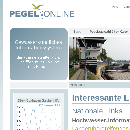
Hilfe
Link
Start
Pegelauswahl über Karte
Newsletter
Interessante L
Elbe - Cuxhaven Steubenhöft
Nationale Links
Hochwasser-Informa
Länderübergreifendes