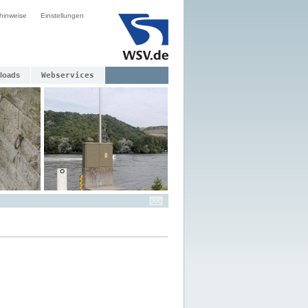
hinweise
Einstellungen
loads
Webservices