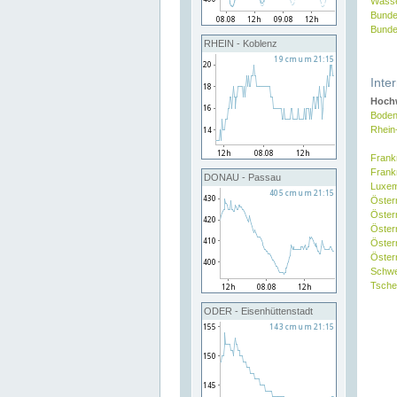
Wasse
Bunde
Bunde
RHEIN - Koblenz
Inte
Hochw
Boden
Rhein
Frank
Frank
DONAU - Passau
Luxe
Öster
Öster
Öster
Öster
Österr
Schw
Tsche
ODER - Eisenhüttenstadt