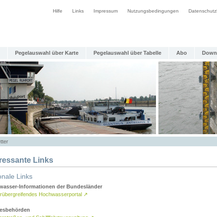
Hilfe
Links
Impressum
Nutzungsbedingungen
Datenschutz
Pegelauswahl über Karte
Pegelauswahl über Tabelle
Abo
Down
tter
eressante Links
onale Links
asser-Informationen der Bundesländer
rübergreifendes Hochwasserportal
↗
esbehörden