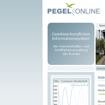
Start
Newsle
Int
Elbe - Cuxhaven Steubenhöft
Nati
Hochw
Lände
Bund