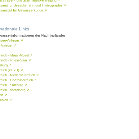
rstraßen- und Schifffahrtsverwaltung
↗
samt für Seeschifffahrt und Hydrographie
↗
sanstalt für Gewässerkunde
↗
rnationale Links
asserinformationen der Nachbarländer
see-Anlieger
↗
-Anlieger
↗
reich - Maas-Mosel
↗
reich - Rhein-Saar
↗
mburg
↗
reich (eHYD)
↗
reich - Niederösterreich
↗
reich - Oberösterreich
↗
reich - Salzburg
↗
eich - Vorarlberg
↗
eiz
↗
chien
↗