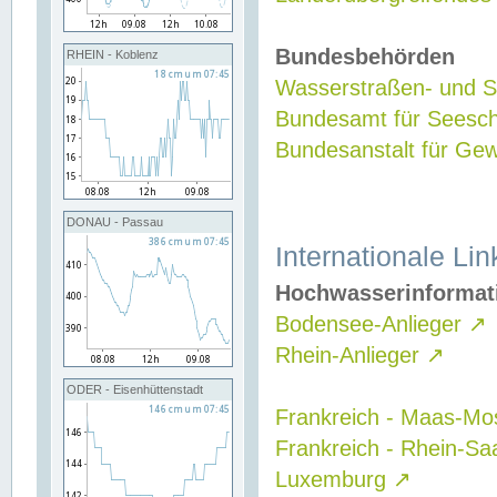
Bundesbehörden
RHEIN - Koblenz
Wasserstraßen- und Sc
Bundesamt für Seesch
Bundesanstalt für G
DONAU - Passau
Internationale Lin
Hochwasserinformat
Bodensee-Anlieger
↗
Rhein-Anlieger
↗
ODER - Eisenhüttenstadt
Frankreich - Maas-Mo
Frankreich - Rhein-Sa
Luxemburg
↗