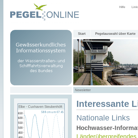
Hilfe
Link
Start
Pegelauswahl über Karte
Newsletter
Interessante L
Elbe - Cuxhaven Steubenhöft
Nationale Links
Hochwasser-Informa
Länderübergreifendes