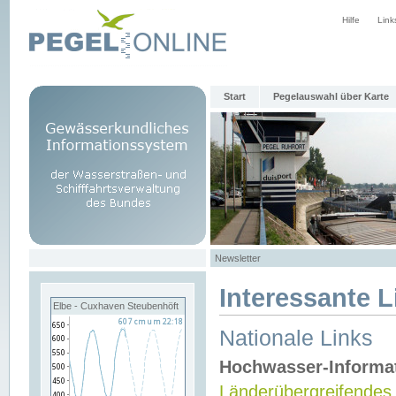
Hilfe
Link
Start
Pegelauswahl über Karte
Newsletter
Interessante L
Elbe - Cuxhaven Steubenhöft
Nationale Links
Hochwasser-Informa
Länderübergreifendes