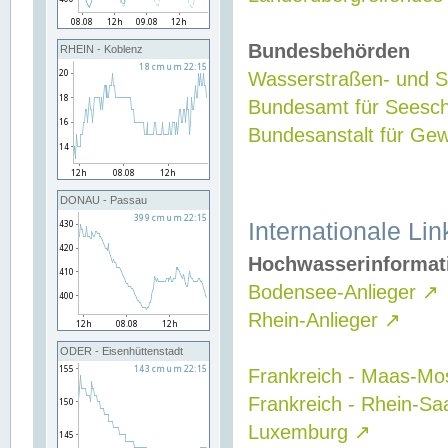
Bundesbehörden
RHEIN - Koblenz
Wasserstraßen- und Sc
Bundesamt für Seesch
Bundesanstalt für G
DONAU - Passau
Internationale Lin
Hochwasserinformat
Bodensee-Anlieger
↗
Rhein-Anlieger
↗
ODER - Eisenhüttenstadt
Frankreich - Maas-Mo
Frankreich - Rhein-Sa
Luxemburg
↗