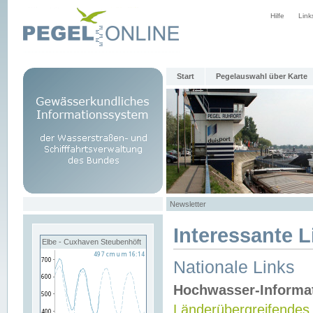
Hilfe
Link
Start
Pegelauswahl über Karte
Newsletter
Interessante L
Elbe - Cuxhaven Steubenhöft
Nationale Links
Hochwasser-Informa
Länderübergreifendes