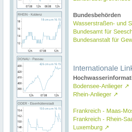
Bundesbehörden
RHEIN - Koblenz
Wasserstraßen- und Sc
Bundesamt für Seesch
Bundesanstalt für G
DONAU - Passau
Internationale Lin
Hochwasserinformat
Bodensee-Anlieger
↗
Rhein-Anlieger
↗
ODER - Eisenhüttenstadt
Frankreich - Maas-Mo
Frankreich - Rhein-Sa
Luxemburg
↗