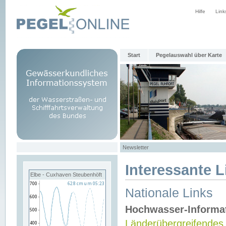
Hilfe
Link
Start
Pegelauswahl über Karte
Newsletter
Interessante L
Elbe - Cuxhaven Steubenhöft
Nationale Links
Hochwasser-Informa
Länderübergreifendes