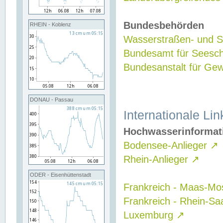
Bundesbehörden
RHEIN - Koblenz
Wasserstraßen- und Sc
Bundesamt für Seesch
Bundesanstalt für G
DONAU - Passau
Internationale Lin
Hochwasserinformat
Bodensee-Anlieger
↗
Rhein-Anlieger
↗
ODER - Eisenhüttenstadt
Frankreich - Maas-Mo
Frankreich - Rhein-Sa
Luxemburg
↗