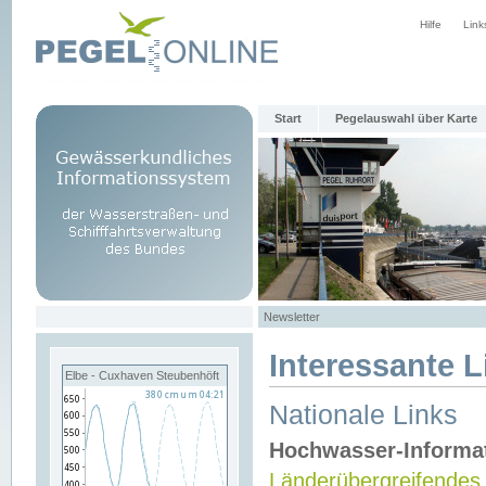
Hilfe
Link
Start
Pegelauswahl über Karte
Newsletter
Interessante L
Elbe - Cuxhaven Steubenhöft
Nationale Links
Hochwasser-Informa
Länderübergreifendes