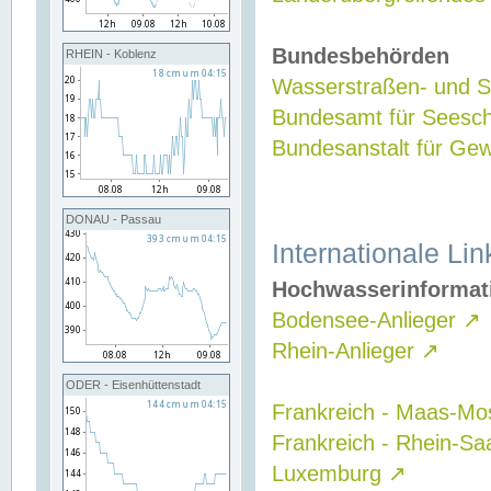
Bundesbehörden
RHEIN - Koblenz
Wasserstraßen- und Sc
Bundesamt für Seesch
Bundesanstalt für G
DONAU - Passau
Internationale Lin
Hochwasserinformat
Bodensee-Anlieger
↗
Rhein-Anlieger
↗
ODER - Eisenhüttenstadt
Frankreich - Maas-Mo
Frankreich - Rhein-Sa
Luxemburg
↗