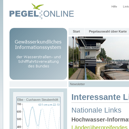
Hilfe
Link
Start
Pegelauswahl über Karte
Newsletter
Interessante L
Elbe - Cuxhaven Steubenhöft
Nationale Links
Hochwasser-Informa
Länderübergreifendes