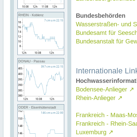
Bundesbehörden
RHEIN - Koblenz
Wasserstraßen- und Sc
Bundesamt für Seesch
Bundesanstalt für G
DONAU - Passau
Internationale Lin
Hochwasserinformat
Bodensee-Anlieger
↗
Rhein-Anlieger
↗
ODER - Eisenhüttenstadt
Frankreich - Maas-Mo
Frankreich - Rhein-Sa
Luxemburg
↗