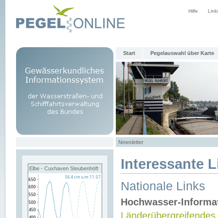
Hilfe
Link
Start
Pegelauswahl über Karte
Newsletter
Interessante L
Elbe - Cuxhaven Steubenhöft
Nationale Links
Hochwasser-Informa
Länderübergreifendes