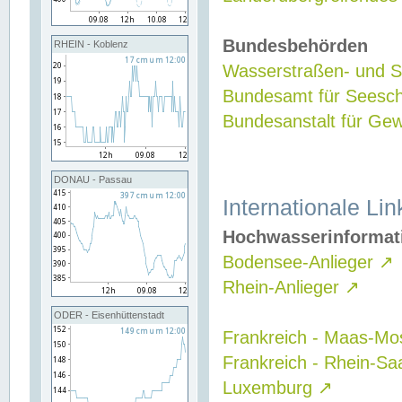
Bundesbehörden
RHEIN - Koblenz
Wasserstraßen- und Sc
Bundesamt für Seesch
Bundesanstalt für G
DONAU - Passau
Internationale Lin
Hochwasserinformat
Bodensee-Anlieger
↗
Rhein-Anlieger
↗
ODER - Eisenhüttenstadt
Frankreich - Maas-Mo
Frankreich - Rhein-Sa
Luxemburg
↗