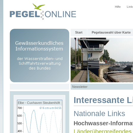
Hilfe
Link
Start
Pegelauswahl über Karte
Newsletter
Interessante L
Elbe - Cuxhaven Steubenhöft
Nationale Links
Hochwasser-Informa
Länderübergreifendes