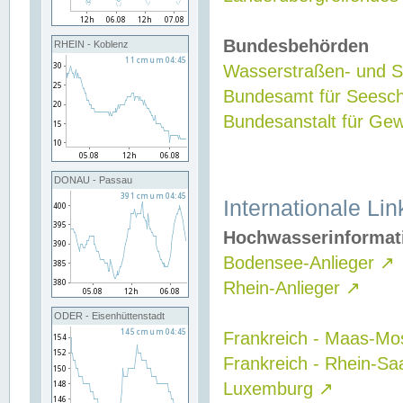
Bundesbehörden
RHEIN - Koblenz
Wasserstraßen- und Sc
Bundesamt für Seesch
Bundesanstalt für G
DONAU - Passau
Internationale Lin
Hochwasserinformat
Bodensee-Anlieger
↗
Rhein-Anlieger
↗
ODER - Eisenhüttenstadt
Frankreich - Maas-Mo
Frankreich - Rhein-Sa
Luxemburg
↗