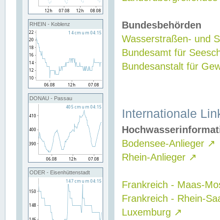
Bundesbehörden
RHEIN - Koblenz
Wasserstraßen- und Sc
Bundesamt für Seesch
Bundesanstalt für G
DONAU - Passau
Internationale Lin
Hochwasserinformat
Bodensee-Anlieger
↗
Rhein-Anlieger
↗
ODER - Eisenhüttenstadt
Frankreich - Maas-Mo
Frankreich - Rhein-Sa
Luxemburg
↗