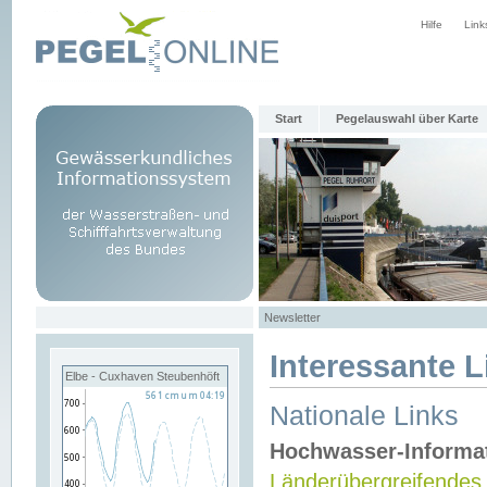
Hilfe
Link
Start
Pegelauswahl über Karte
Newsletter
Interessante L
Elbe - Cuxhaven Steubenhöft
Nationale Links
Hochwasser-Informa
Länderübergreifendes