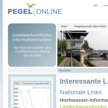
Hilfe
Link
Start
Pegelauswahl über Karte
Newsletter
Interessante L
Elbe - Cuxhaven Steubenhöft
Nationale Links
Hochwasser-Informa
Länderübergreifendes