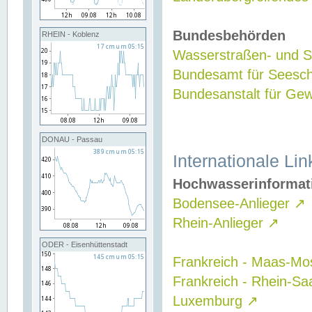
Bundesbehörden
RHEIN - Koblenz
Wasserstraßen- und Sc
Bundesamt für Seesch
Bundesanstalt für G
DONAU - Passau
Internationale Lin
Hochwasserinformat
Bodensee-Anlieger
↗
Rhein-Anlieger
↗
ODER - Eisenhüttenstadt
Frankreich - Maas-Mo
Frankreich - Rhein-Sa
Luxemburg
↗