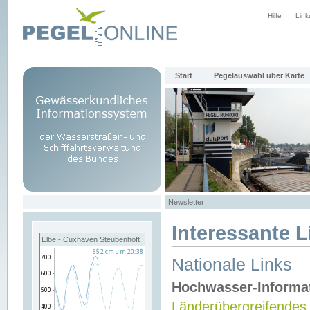
Hilfe
Link
Start
Pegelauswahl über Karte
Newsletter
Interessante L
Elbe - Cuxhaven Steubenhöft
Nationale Links
Hochwasser-Informa
Länderübergreifendes