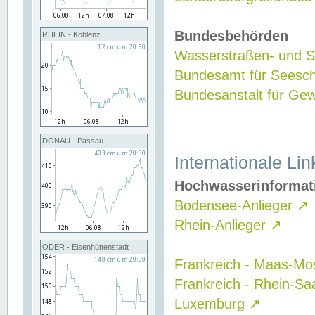
Bundesbehörden
RHEIN - Koblenz
Wasserstraßen- und Sc
Bundesamt für Seesch
Bundesanstalt für G
DONAU - Passau
Internationale Lin
Hochwasserinformat
Bodensee-Anlieger
↗
Rhein-Anlieger
↗
ODER - Eisenhüttenstadt
Frankreich - Maas-Mo
Frankreich - Rhein-Sa
Luxemburg
↗