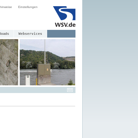
hinweise
Einstellungen
loads
Webservices