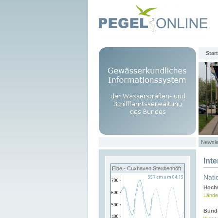
Start
Newsle
Int
Elbe - Cuxhaven Steubenhöft
Nati
Hochw
Lände
Bund