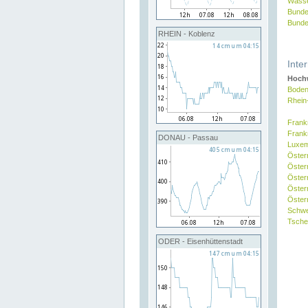
Wasse
Bunde
Bunde
RHEIN - Koblenz
Inte
Hochw
Boden
Rhein
Frank
Frank
DONAU - Passau
Luxe
Öster
Öster
Öster
Öster
Österr
Schw
Tsche
ODER - Eisenhüttenstadt