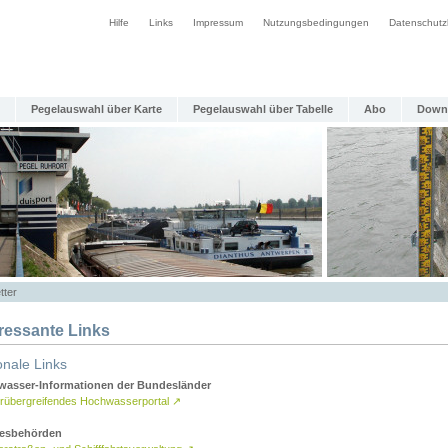
Hilfe
Links
Impressum
Nutzungsbedingungen
Datenschutz
Pegelauswahl über Karte
Pegelauswahl über Tabelle
Abo
Down
tter
eressante Links
onale Links
asser-Informationen der Bundesländer
rübergreifendes Hochwasserportal
↗
esbehörden