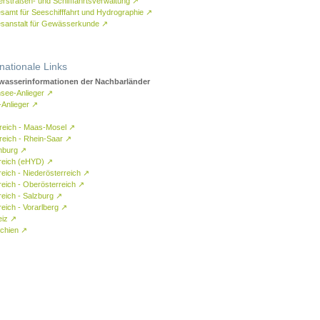
rstraßen- und Schifffahrtsverwaltung
↗
samt für Seeschifffahrt und Hydrographie
↗
sanstalt für Gewässerkunde
↗
rnationale Links
asserinformationen der Nachbarländer
see-Anlieger
↗
-Anlieger
↗
reich - Maas-Mosel
↗
reich - Rhein-Saar
↗
mburg
↗
reich (eHYD)
↗
reich - Niederösterreich
↗
reich - Oberösterreich
↗
reich - Salzburg
↗
eich - Vorarlberg
↗
eiz
↗
chien
↗