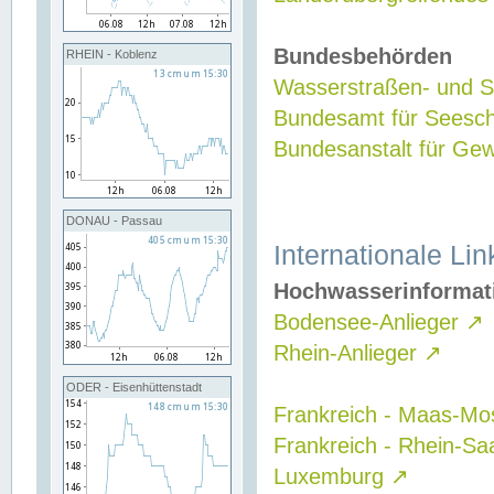
Bundesbehörden
RHEIN - Koblenz
Wasserstraßen- und Sc
Bundesamt für Seesch
Bundesanstalt für G
DONAU - Passau
Internationale Lin
Hochwasserinformat
Bodensee-Anlieger
↗
Rhein-Anlieger
↗
ODER - Eisenhüttenstadt
Frankreich - Maas-Mo
Frankreich - Rhein-Sa
Luxemburg
↗