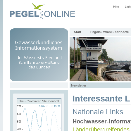
Hilfe
Link
Start
Pegelauswahl über Karte
Newsletter
Interessante L
Elbe - Cuxhaven Steubenhöft
Nationale Links
Hochwasser-Informa
Länderübergreifendes