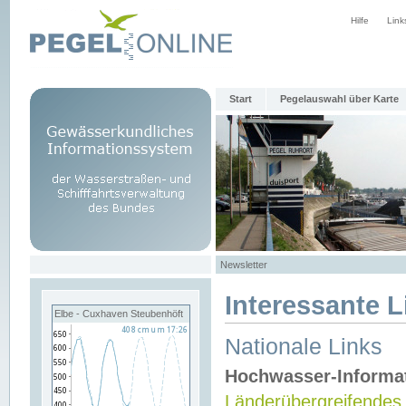
Hilfe
Link
Start
Pegelauswahl über Karte
Newsletter
Interessante L
Elbe - Cuxhaven Steubenhöft
Nationale Links
Hochwasser-Informa
Länderübergreifendes