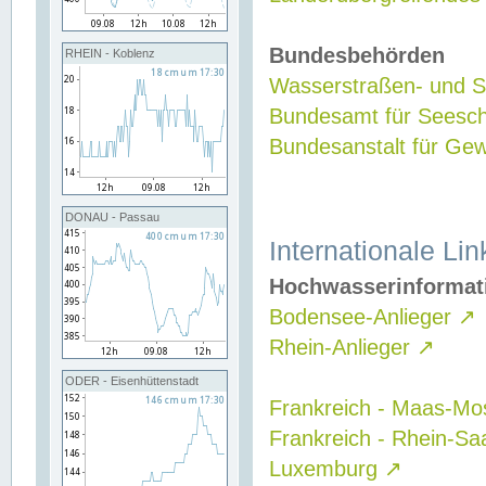
Bundesbehörden
RHEIN - Koblenz
Wasserstraßen- und Sc
Bundesamt für Seesch
Bundesanstalt für G
DONAU - Passau
Internationale Lin
Hochwasserinformat
Bodensee-Anlieger
↗
Rhein-Anlieger
↗
ODER - Eisenhüttenstadt
Frankreich - Maas-Mo
Frankreich - Rhein-Sa
Luxemburg
↗